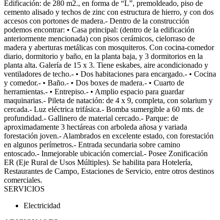
Edificación: de 280 m2., en forma de “L”, premoldeado, piso de
cemento alisado y techos de zinc con estructura de hierro, y con dos
accesos con portones de madera.- Dentro de la construcción
podemos encontrar: • Casa principal: (dentro de la edificación
anteriormente mencionada) con pisos cerámicos, cielorraso de
madera y aberturas metálicas con mosquiteros. Con cocina-comedor
diario, dormitorio y baño, en la planta baja, y 3 dormitorios en la
planta alta. Galería de 15 x 3. Tiene eskabes, aire acondicionado y
ventiladores de techo.- • Dos habitaciones para encargado.- • Cocina
y comedor.- • Baño.- • Dos boxes de madera.- • Cuarto de
herramientas.- • Entrepiso.- • Amplio espacio para guardar
maquinarias.- Pileta de natación: de 4 x 9, completa, con solarium y
cercada.- Luz eléctrica trifásica.- Bomba sumergible a 60 mts. de
profundidad.- Gallinero de material cercado.- Parque: de
aproximadamente 3 hectáreas con arboleda añosa y variada
forestación joven.- Alambrados en excelente estado, con forestación
en algunos perímetros.- Entrada secundaria sobre camino
entoscado.- Inmejorable ubicación comercial.- Posee Zonificación
ER (Eje Rural de Usos Múltiples). Se habilita para Hotelería,
Restaurantes de Campo, Estaciones de Servicio, entre otros destinos
comerciales.
SERVICIOS
Electricidad